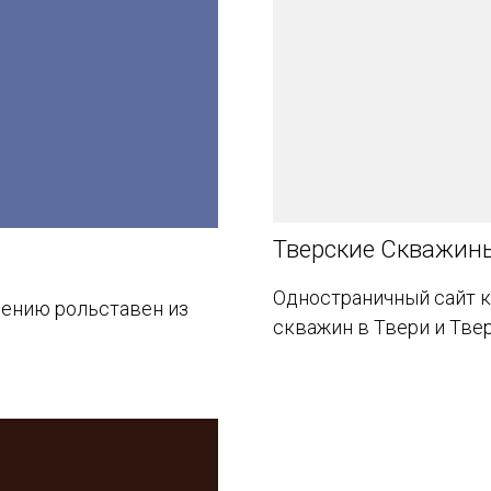
Тверские Скважин
Одностраничный сайт к
лению рольставен из
скважин в Твери и Тве