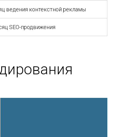
яц ведения контекстной рекламы
сяц SEO-продвижения
ндирования